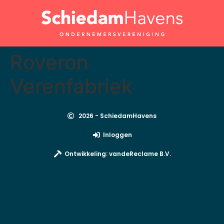
Roveron
Verenfabriek
2026 - SchiedamHavens
Inloggen
Ontwikkeling: vandeReclame B.V.