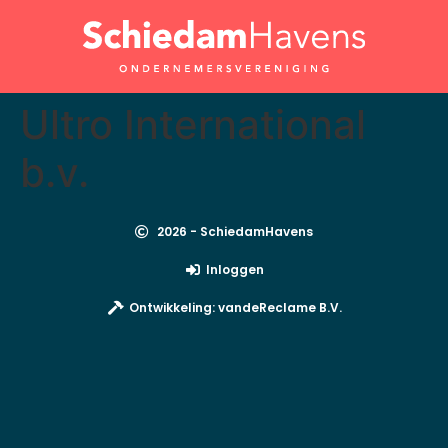
Ultro International
b.v.
2026 - SchiedamHavens
Inloggen
Ontwikkeling: vandeReclame B.V.